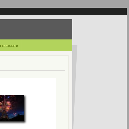
»
HITECTURE