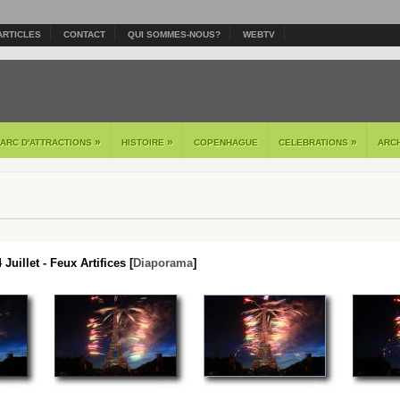
ARTICLES
CONTACT
QUI SOMMES-NOUS?
WEBTV
»
»
»
PARC D'ATTRACTIONS
HISTOIRE
COPENHAGUE
CELEBRATIONS
ARC
 Juillet - Feux Artifices [
Diaporama
]