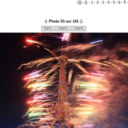
·
·
1
·
2
·
3
·
4
·
5
·
6
· 7 
Photo 93 sur 141