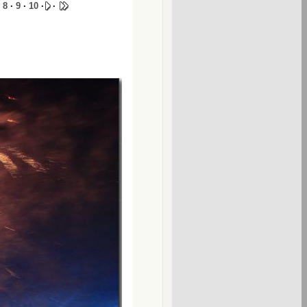
·
8
·
9
·
10
·
·