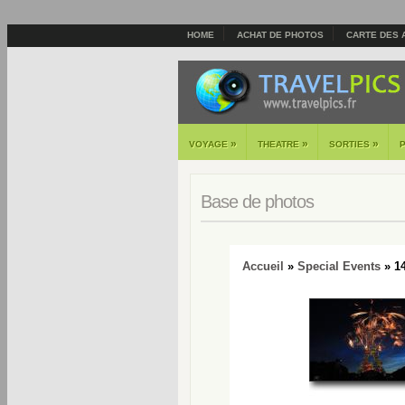
HOME
ACHAT DE PHOTOS
CARTE DES 
»
»
»
VOYAGE
THEATRE
SORTIES
Base de photos
Accueil
»
Special Events
» 14