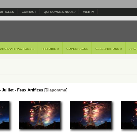
ARTICLES
CONTACT
QUI SOMMES-NOUS?
WEBTV
»
»
»
PARC D'ATTRACTIONS
HISTOIRE
COPENHAGUE
CELEBRATIONS
ARC
 Juillet - Feux Artifices [
Diaporama
]