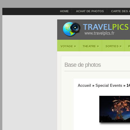
HOME
ACHAT DE PHOTOS
CARTE DES 
»
»
»
VOYAGE
THEATRE
SORTIES
Base de photos
Accueil
»
Special Events
» 14