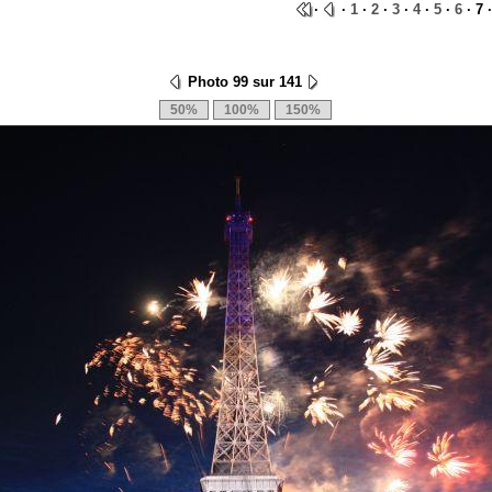
·
·
1
·
2
·
3
·
4
·
5
·
6
· 7 
Photo 99 sur 141