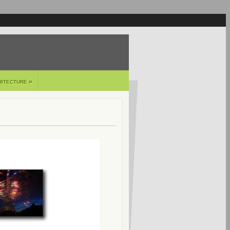
»
HITECTURE