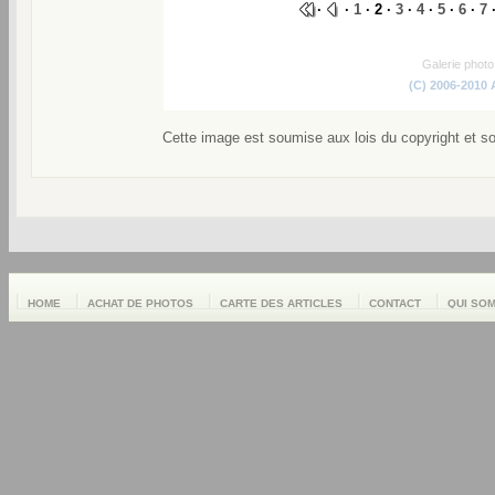
·
·
1
· 2 ·
3
·
4
·
5
·
6
·
7
Galerie phot
(C) 2006-2010
Cette image est soumise aux lois du copyright et s
HOME
ACHAT DE PHOTOS
CARTE DES ARTICLES
CONTACT
QUI SO