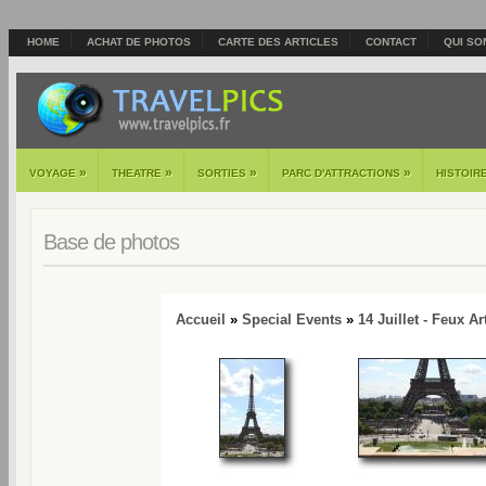
HOME
ACHAT DE PHOTOS
CARTE DES ARTICLES
CONTACT
QUI SO
»
»
»
»
VOYAGE
THEATRE
SORTIES
PARC D'ATTRACTIONS
HISTOIR
Base de photos
Accueil
»
Special Events
»
14 Juillet - Feux Ar