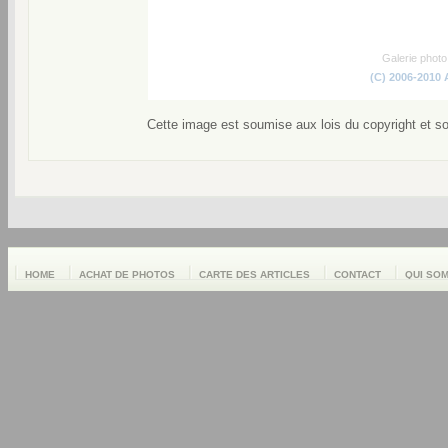
Galerie phot
(C) 2006-2010
Cette image est soumise aux lois du copyright et s
HOME
ACHAT DE PHOTOS
CARTE DES ARTICLES
CONTACT
QUI SO