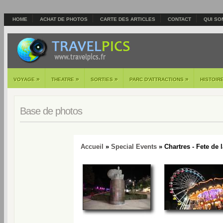
HOME
ACHAT DE PHOTOS
CARTE DES ARTICLES
CONTACT
QUI SO
»
»
»
»
VOYAGE
THEATRE
SORTIES
PARC D'ATTRACTIONS
HISTOIR
Base de photos
Accueil
»
Special Events
» Chartres - Fete de 