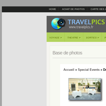
HOME
ACHAT DE PHOTOS
CARTE DES 
»
»
»
VOYAGE
THEATRE
SORTIES
Base de photos
Accueil
»
Special Events
» De