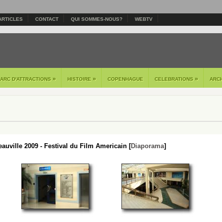
ARTICLES
CONTACT
QUI SOMMES-NOUS?
WEBTV
»
»
»
PARC D'ATTRACTIONS
HISTOIRE
COPENHAGUE
CELEBRATIONS
ARC
auville 2009 - Festival du Film Americain [
Diaporama
]