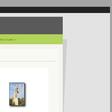
»
HITECTURE