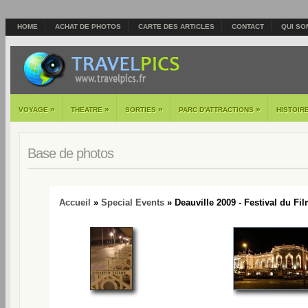
HOME
ACHAT DE PHOTOS
CARTE DES ARTICLES
CONTACT
QUI SO
»
»
»
»
VOYAGE
THEATRE
SORTIES
PARC D'ATTRACTIONS
HISTOIR
Base de photos
Accueil
»
Special Events
» Deauville 2009 - Festival du Fi