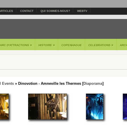
ARTICLES
CONTACT
QUI SOMMES-NOUS?
WEBTV
»
»
»
PARC D'ATTRACTIONS
HISTOIRE
COPENHAGUE
CELEBRATIONS
ARC
l Events
» Dinovotion - Amneville les Thermes [
Diaporama
]