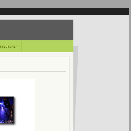
»
HITECTURE