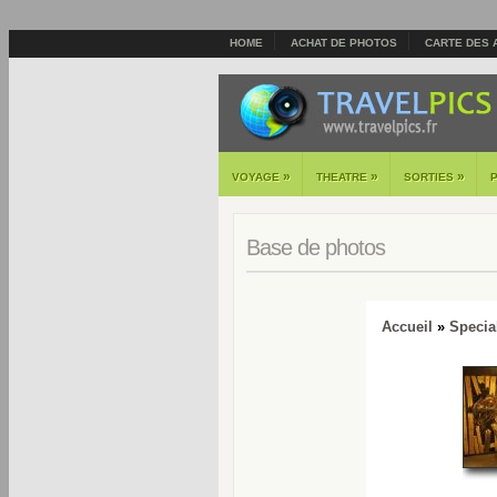
HOME
ACHAT DE PHOTOS
CARTE DES 
»
»
»
VOYAGE
THEATRE
SORTIES
Base de photos
Accueil
»
Specia