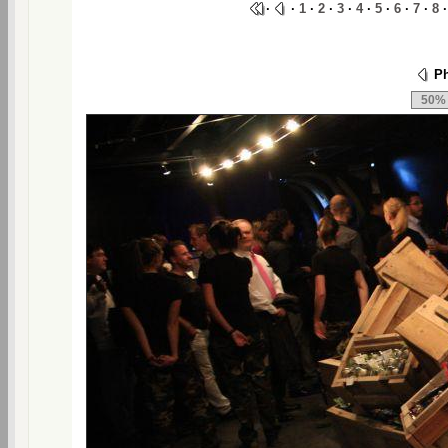
·
·
1
·
2
·
3
·
4
·
5
·
6
·
7
·
8
Ph