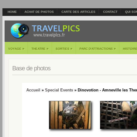
HOME
ACHAT DE PHOTOS
CARTE DES ARTICLES
CONTACT
QUI SO
»
»
»
»
VOYAGE
THEATRE
SORTIES
PARC D'ATTRACTIONS
HISTOIR
Base de photos
Accueil
»
Special Events
» Dinovotion - Amneville les The