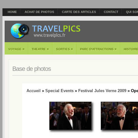
HOME
ACHAT DE PHOTOS
CARTE DES ARTICLES
CONTACT
QUI SO
»
»
»
»
VOYAGE
THEATRE
SORTIES
PARC D'ATTRACTIONS
HISTOIR
Base de photos
Accueil
»
Special Events
»
Festival Jules Verne 2009
» Open