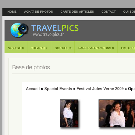
HOME
ACHAT DE PHOTOS
CARTE DES ARTICLES
CONTACT
QUI SO
»
»
»
»
VOYAGE
THEATRE
SORTIES
PARC D'ATTRACTIONS
HISTOIR
Base de photos
Accueil
»
Special Events
»
Festival Jules Verne 2009
» Open