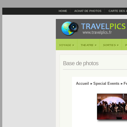
HOME
ACHAT DE PHOTOS
CARTE DES 
»
»
»
VOYAGE
THEATRE
SORTIES
Base de photos
Accueil
»
Special Events
»
F