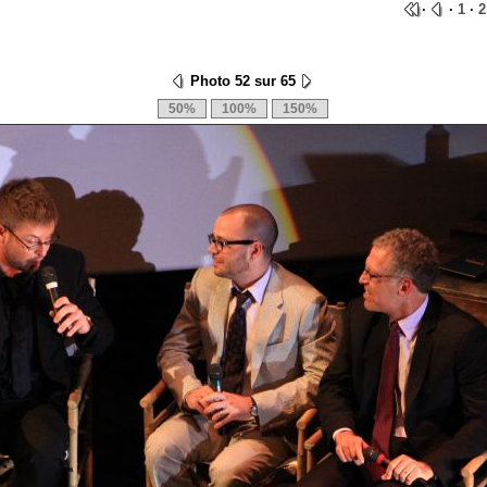
·
·
1
·
2
Photo 52 sur 65