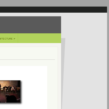
»
HITECTURE