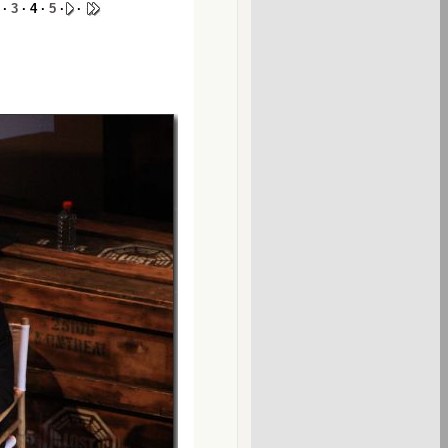
·
3
· 4 ·
5
·
·