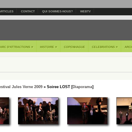
ARTICLES
CONTACT
QUI SOMMES-NOUS?
WEBTV
»
»
»
PARC D'ATTRACTIONS
HISTOIRE
COPENHAGUE
CELEBRATIONS
ARC
estival Jules Verne 2009
» Soiree LOST [
Diaporama
]