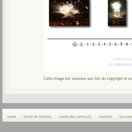
·
·
1
·
2
·
3
·
4
·
5
·
6
· 7 ·
8
·
Galerie phot
(C) 2006-2010
Cette image est soumise aux lois du copyright et s
HOME
ACHAT DE PHOTOS
CARTE DES ARTICLES
CONTACT
QUI SO