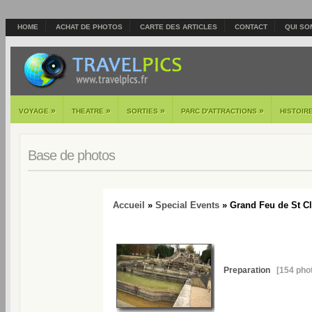
HOME
ACHAT DE PHOTOS
CARTE DES ARTICLES
CONTACT
QUI SO
»
»
»
»
VOYAGE
THEATRE
SORTIES
PARC D'ATTRACTIONS
HISTOIR
Base de photos
Accueil
»
Special Events
» Grand Feu de St Cl
Preparation
[154 phot