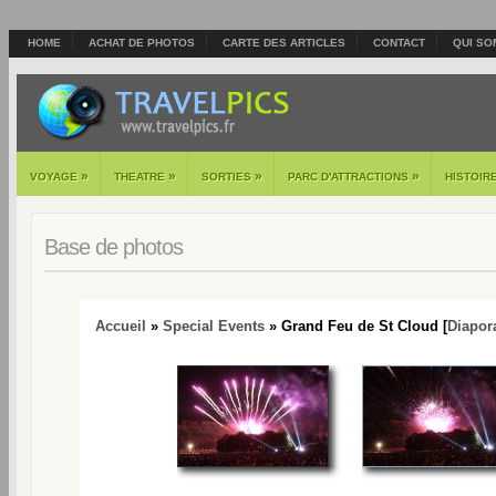
HOME
ACHAT DE PHOTOS
CARTE DES ARTICLES
CONTACT
QUI SO
»
»
»
»
VOYAGE
THEATRE
SORTIES
PARC D'ATTRACTIONS
HISTOIR
Base de photos
Accueil
»
Special Events
» Grand Feu de St Cloud [
Diapo