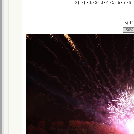
·
·
1
·
2
·
3
·
4
·
5
·
6
·
7
· 8 
Ph