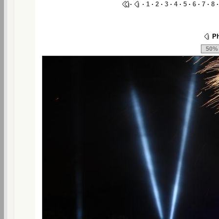
·
·
1
·
2
·
3
·
4
·
5
·
6
·
7
·
8
Ph