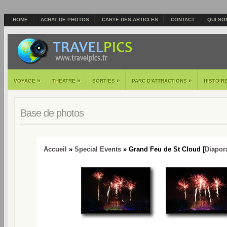
HOME
ACHAT DE PHOTOS
CARTE DES ARTICLES
CONTACT
QUI SO
»
»
»
»
VOYAGE
THEATRE
SORTIES
PARC D'ATTRACTIONS
HISTOIR
Base de photos
Accueil
»
Special Events
» Grand Feu de St Cloud [
Diapo