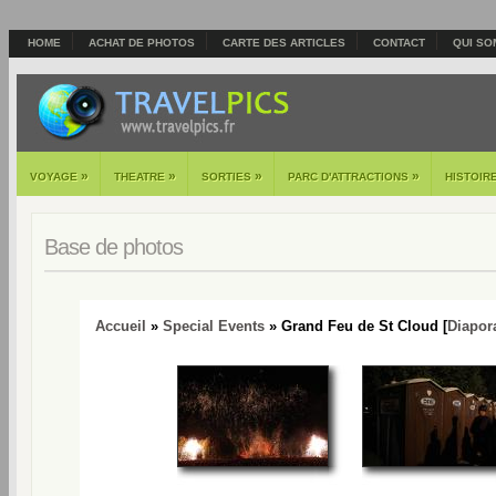
HOME
ACHAT DE PHOTOS
CARTE DES ARTICLES
CONTACT
QUI SO
»
»
»
»
VOYAGE
THEATRE
SORTIES
PARC D'ATTRACTIONS
HISTOIR
Base de photos
Accueil
»
Special Events
» Grand Feu de St Cloud [
Diapo