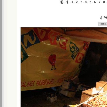
·
·
1
·
2
·
3
·
4
·
5
·
6
·
7
·
8
Ph