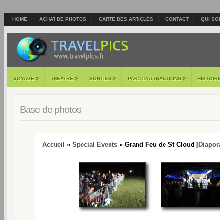
HOME
ACHAT DE PHOTOS
CARTE DES ARTICLES
CONTACT
QUI SO
»
»
»
»
VOYAGE
THEATRE
SORTIES
PARC D'ATTRACTIONS
HISTOIR
Base de photos
Accueil
»
Special Events
» Grand Feu de St Cloud [
Diapo