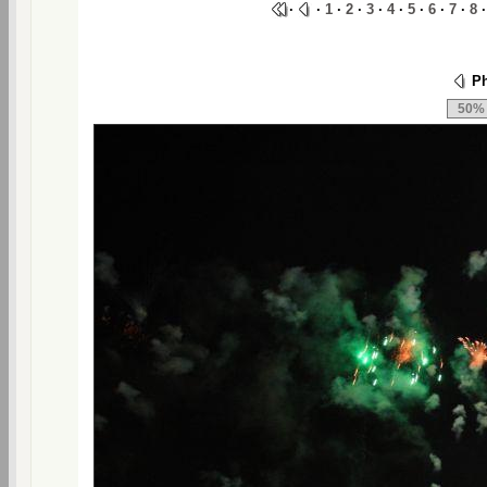
·
·
1
·
2
·
3
·
4
·
5
·
6
·
7
·
8
Ph