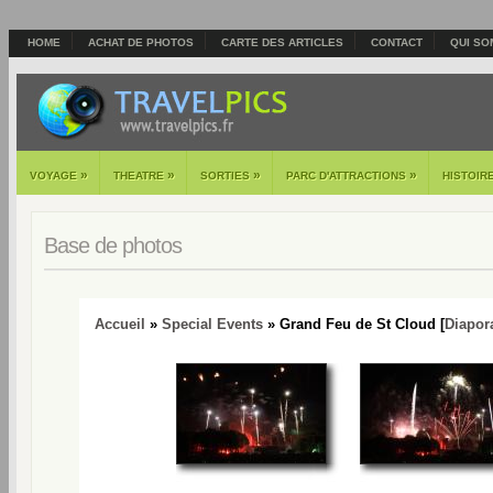
HOME
ACHAT DE PHOTOS
CARTE DES ARTICLES
CONTACT
QUI SO
»
»
»
»
VOYAGE
THEATRE
SORTIES
PARC D'ATTRACTIONS
HISTOIR
Base de photos
Accueil
»
Special Events
» Grand Feu de St Cloud [
Diapo