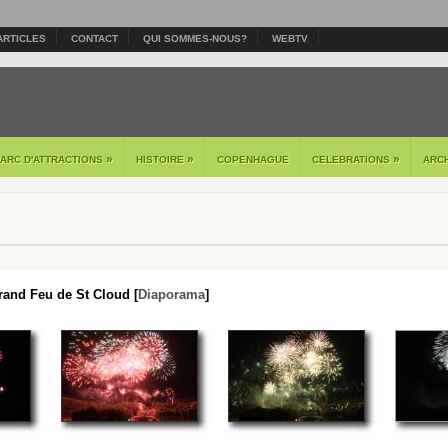
ARTICLES
CONTACT
QUI SOMMES-NOUS?
WEBTV
»
»
»
PARC D'ATTRACTIONS
HISTOIRE
COPENHAGUE
CELEBRATIONS
ARC
and Feu de St Cloud [
Diaporama
]