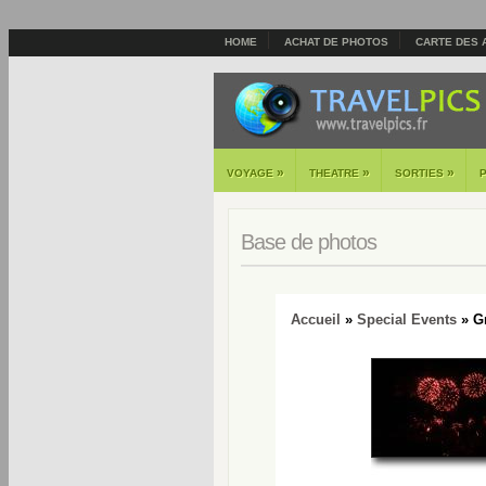
HOME
ACHAT DE PHOTOS
CARTE DES 
»
»
»
VOYAGE
THEATRE
SORTIES
Base de photos
Accueil
»
Special Events
» Gr