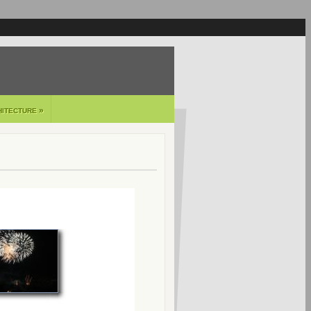
»
HITECTURE