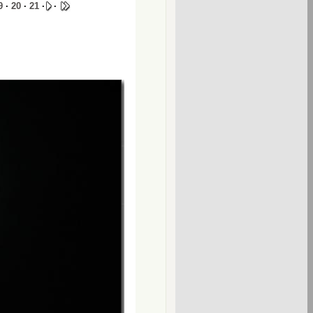
9
·
20
·
21
·
·