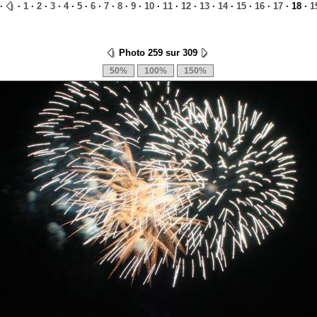
·
·
1
·
2
·
3
·
4
·
5
·
6
·
7
·
8
·
9
·
10
·
11
·
12
·
13
·
14
·
15
·
16
·
17
· 18 ·
1
Photo 259 sur 309