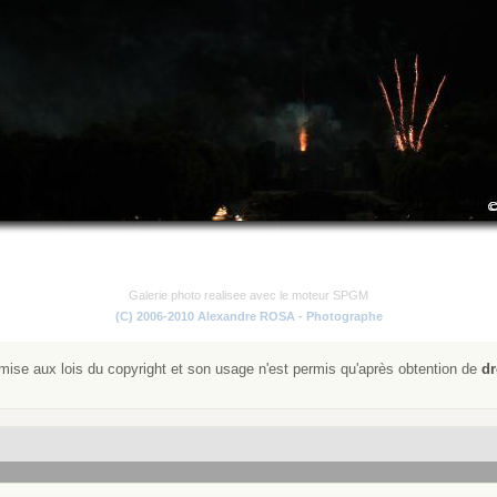
Galerie photo realisee avec le moteur SPGM
(C) 2006-2010 Alexandre ROSA - Photographe
ise aux lois du copyright et son usage n'est permis qu'après obtention de
dr