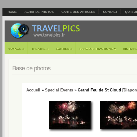
HOME
ACHAT DE PHOTOS
CARTE DES ARTICLES
CONTACT
QUI SO
»
»
»
»
VOYAGE
THEATRE
SORTIES
PARC D'ATTRACTIONS
HISTOIR
Base de photos
Accueil
»
Special Events
» Grand Feu de St Cloud [
Diapo