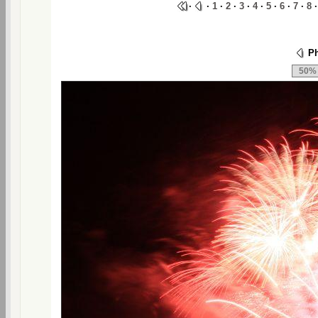
·
·
1
·
2
·
3
·
4
·
5
·
6
·
7
·
8
Ph