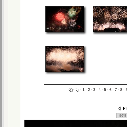
·
·
1
·
2
·
3
·
4
·
5
·
6
·
7
·
8
·
Ph