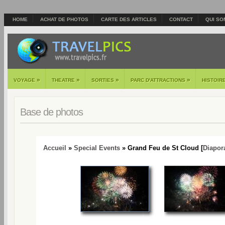
HOME
ACHAT DE PHOTOS
CARTE DES ARTICLES
CONTACT
QUI SO
»
»
»
»
VOYAGE
THEATRE
SORTIES
PARC D'ATTRACTIONS
HISTOIR
Base de photos
Accueil
»
Special Events
» Grand Feu de St Cloud [
Diapo