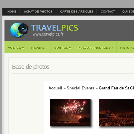
HOME
ACHAT DE PHOTOS
CARTE DES ARTICLES
CONTACT
QUI SO
»
»
»
»
VOYAGE
THEATRE
SORTIES
PARC D'ATTRACTIONS
HISTOIR
Base de photos
Accueil
»
Special Events
» Grand Feu de St Cl