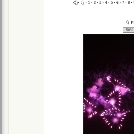
·
·
1
·
2
·
3
·
4
·
5
· 6 ·
7
·
8
·
Ph