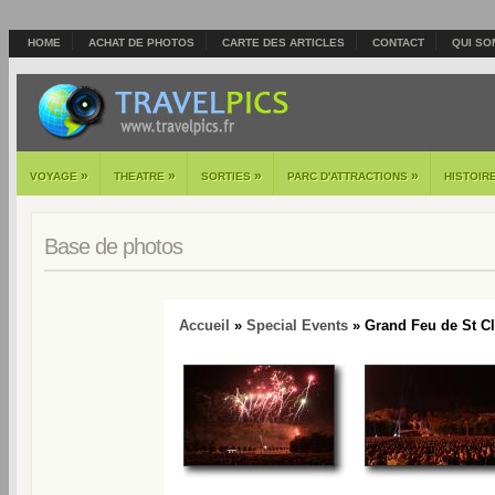
HOME
ACHAT DE PHOTOS
CARTE DES ARTICLES
CONTACT
QUI SO
»
»
»
»
VOYAGE
THEATRE
SORTIES
PARC D'ATTRACTIONS
HISTOIR
Base de photos
Accueil
»
Special Events
» Grand Feu de St Cl