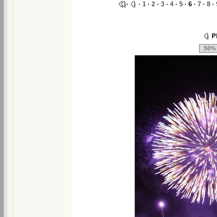
·
·
1
·
2
·
3
·
4
·
5
· 6 ·
7
·
8
·
Ph