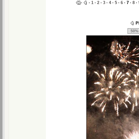
·
·
1
·
2
·
3
·
4
·
5
·
6
· 7 ·
8
·
Ph