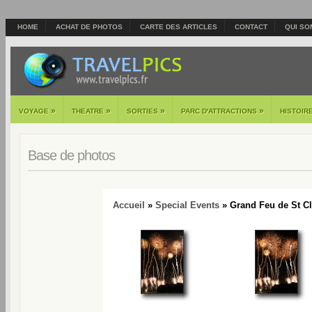
HOME
ACHAT DE PHOTOS
CARTE DES ARTICLES
CONTACT
QUI SO
»
»
»
»
VOYAGE
THEATRE
SORTIES
PARC D'ATTRACTIONS
HISTOIR
Base de photos
Accueil
»
Special Events
» Grand Feu de St Cl