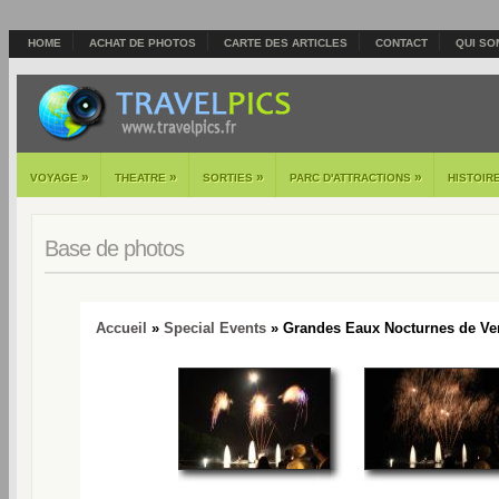
HOME
ACHAT DE PHOTOS
CARTE DES ARTICLES
CONTACT
QUI SO
»
»
»
»
VOYAGE
THEATRE
SORTIES
PARC D'ATTRACTIONS
HISTOIR
Base de photos
Accueil
»
Special Events
» Grandes Eaux Nocturnes de Vers