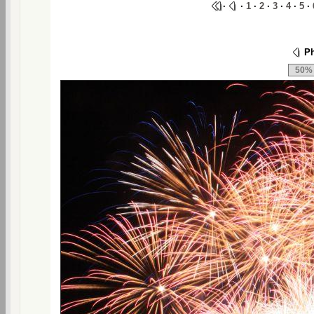
·
·
1
·
2
·
3
·
4
·
5
·
Ph