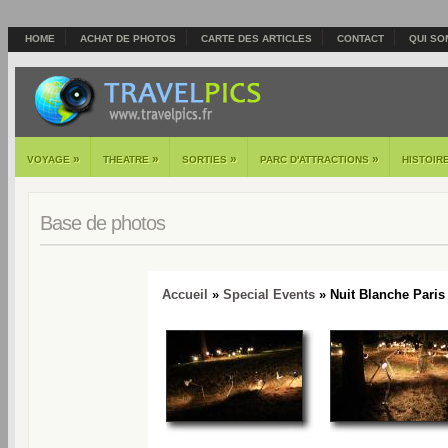
HOME
ACHAT DE PHOTOS
CARTE DES ARTICLES
CONTACT
QUI SO
»
»
»
»
VOYAGE
THEATRE
SORTIES
PARC D'ATTRACTIONS
HISTOIR
Base de photos
Accueil
»
Special Events
» Nuit Blanche Paris 