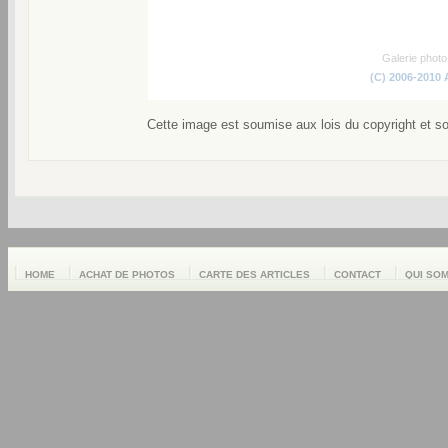
Galerie phot
(C) 2006-2010
Cette image est soumise aux lois du copyright et s
HOME
ACHAT DE PHOTOS
CARTE DES ARTICLES
CONTACT
QUI SO