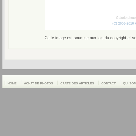
Galerie phot
(C) 2006-2010
Cette image est soumise aux lois du copyright et s
HOME
ACHAT DE PHOTOS
CARTE DES ARTICLES
CONTACT
QUI SO