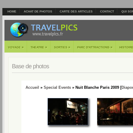
HOME
ACHAT DE PHOTOS
CARTE DES ARTICLES
CONTACT
QUI SO
»
»
»
»
VOYAGE
THEATRE
SORTIES
PARC D'ATTRACTIONS
HISTOIR
Base de photos
Accueil
»
Special Events
» Nuit Blanche Paris 2009 [
Diapo