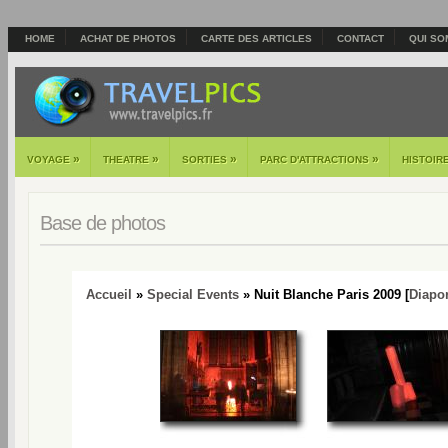
HOME
ACHAT DE PHOTOS
CARTE DES ARTICLES
CONTACT
QUI SO
»
»
»
»
VOYAGE
THEATRE
SORTIES
PARC D'ATTRACTIONS
HISTOIR
Base de photos
Accueil
»
Special Events
» Nuit Blanche Paris 2009 [
Diapo