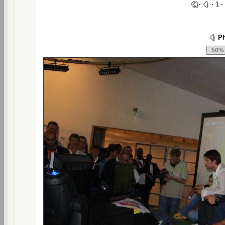
·
·
1
·
Ph