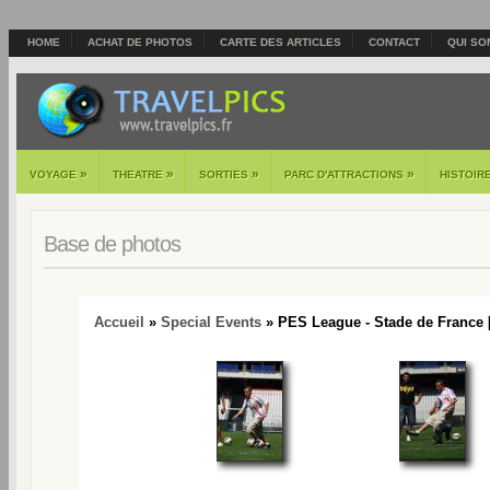
HOME
ACHAT DE PHOTOS
CARTE DES ARTICLES
CONTACT
QUI SO
»
»
»
»
VOYAGE
THEATRE
SORTIES
PARC D'ATTRACTIONS
HISTOIR
Base de photos
Accueil
»
Special Events
» PES League - Stade de France 