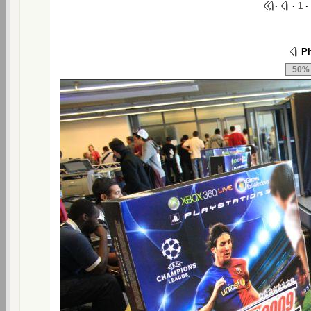
·
·
1
·
Ph