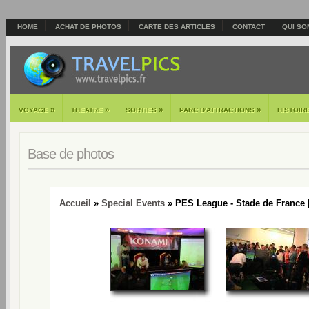
HOME
ACHAT DE PHOTOS
CARTE DES ARTICLES
CONTACT
QUI SO
»
»
»
»
VOYAGE
THEATRE
SORTIES
PARC D'ATTRACTIONS
HISTOIR
Base de photos
Accueil
»
Special Events
» PES League - Stade de France 