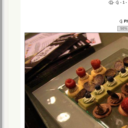
·
·
1
·
Ph