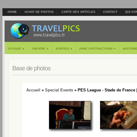
HOME
ACHAT DE PHOTOS
CARTE DES ARTICLES
CONTACT
QUI SO
»
»
»
»
VOYAGE
THEATRE
SORTIES
PARC D'ATTRACTIONS
HISTOIR
Base de photos
Accueil
»
Special Events
» PES League - Stade de France 