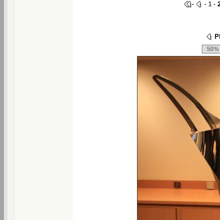
·
·
1
· 
Ph