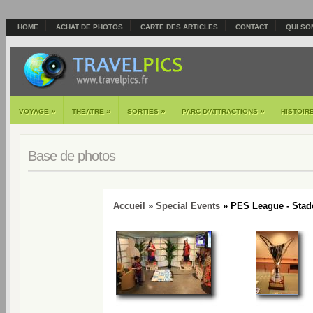
HOME
ACHAT DE PHOTOS
CARTE DES ARTICLES
CONTACT
QUI SO
»
»
»
»
VOYAGE
THEATRE
SORTIES
PARC D'ATTRACTIONS
HISTOIR
Base de photos
Accueil
»
Special Events
» PES League - Stade