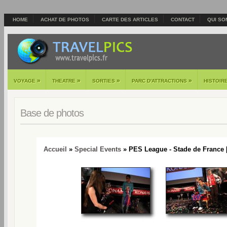
HOME
ACHAT DE PHOTOS
CARTE DES ARTICLES
CONTACT
QUI SO
»
»
»
»
VOYAGE
THEATRE
SORTIES
PARC D'ATTRACTIONS
HISTOIR
Base de photos
Accueil
»
Special Events
» PES League - Stade de France 