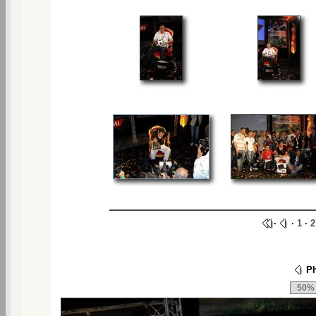
·
·
1
·
2
Ph