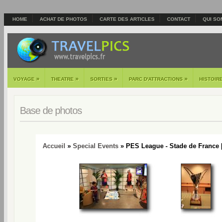
HOME
ACHAT DE PHOTOS
CARTE DES ARTICLES
CONTACT
QUI SO
»
»
»
»
VOYAGE
THEATRE
SORTIES
PARC D'ATTRACTIONS
HISTOIR
Base de photos
Accueil
»
Special Events
» PES League - Stade de France 