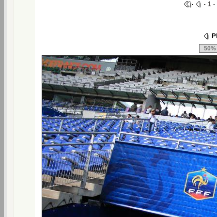
·
·
1
·
Ph