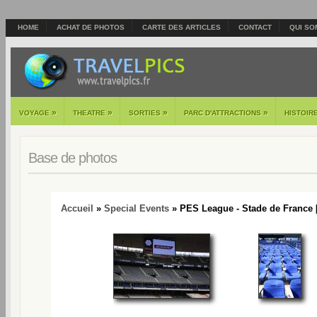
HOME
ACHAT DE PHOTOS
CARTE DES ARTICLES
CONTACT
QUI SO
»
»
»
»
VOYAGE
THEATRE
SORTIES
PARC D'ATTRACTIONS
HISTOIR
Base de photos
Accueil
»
Special Events
» PES League - Stade de France 