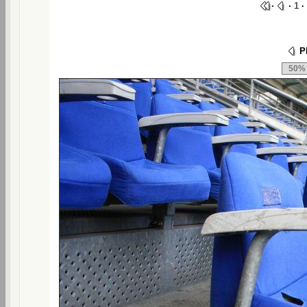
·
·
1
·
Ph