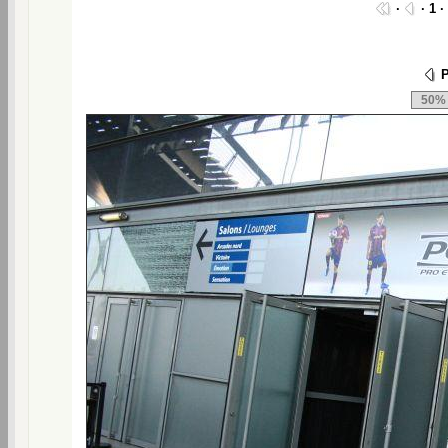
·
· 1 ·
P