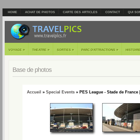
HOME
ACHAT DE PHOTOS
CARTE DES ARTICLES
CONTACT
QUI SO
»
»
»
»
VOYAGE
THEATRE
SORTIES
PARC D'ATTRACTIONS
HISTOIR
Base de photos
Accueil
»
Special Events
» PES League - Stade de France 