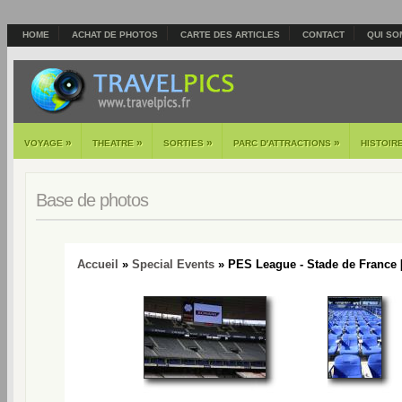
HOME
ACHAT DE PHOTOS
CARTE DES ARTICLES
CONTACT
QUI SO
»
»
»
»
VOYAGE
THEATRE
SORTIES
PARC D'ATTRACTIONS
HISTOIR
Base de photos
Accueil
»
Special Events
» PES League - Stade de France 