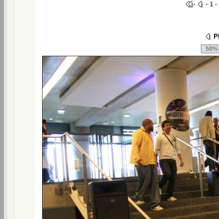
·
·
1
·
Ph