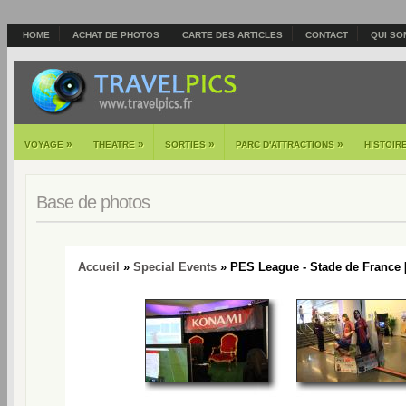
HOME
ACHAT DE PHOTOS
CARTE DES ARTICLES
CONTACT
QUI SO
»
»
»
»
VOYAGE
THEATRE
SORTIES
PARC D'ATTRACTIONS
HISTOIR
Base de photos
Accueil
»
Special Events
» PES League - Stade de France 