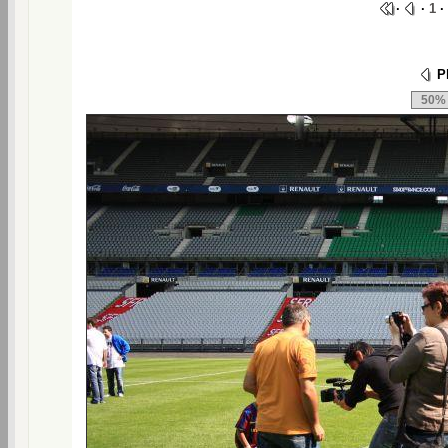
·
·
1
·
Ph