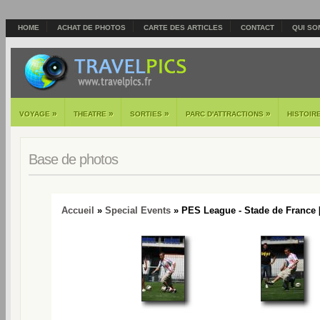
HOME
ACHAT DE PHOTOS
CARTE DES ARTICLES
CONTACT
QUI SO
»
»
»
»
VOYAGE
THEATRE
SORTIES
PARC D'ATTRACTIONS
HISTOIR
Base de photos
Accueil
»
Special Events
» PES League - Stade de France 