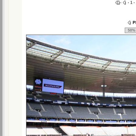
·
·
1
·
Ph