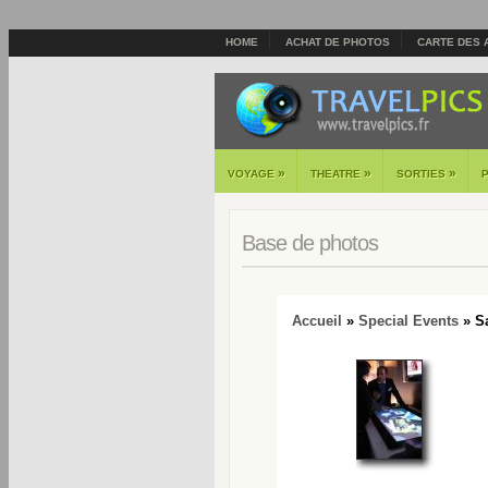
HOME
ACHAT DE PHOTOS
CARTE DES 
»
»
»
VOYAGE
THEATRE
SORTIES
Base de photos
Accueil
»
Special Events
» Sa