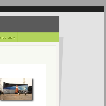
»
HITECTURE