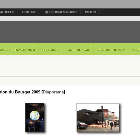
ARTICLES
CONTACT
QUI SOMMES-NOUS?
WEBTV
»
»
»
PARC D'ATTRACTIONS
HISTOIRE
COPENHAGUE
CELEBRATIONS
ARC
lon du Bourget 2009 [
Diaporama
]