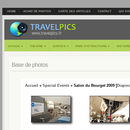
HOME
ACHAT DE PHOTOS
CARTE DES ARTICLES
CONTACT
QUI SO
»
»
»
»
VOYAGE
THEATRE
SORTIES
PARC D'ATTRACTIONS
HISTOIR
Base de photos
Accueil
»
Special Events
» Salon du Bourget 2009 [
Diapor