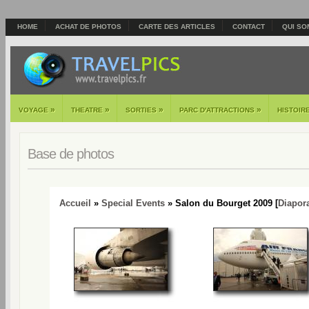
HOME
ACHAT DE PHOTOS
CARTE DES ARTICLES
CONTACT
QUI SO
»
»
»
»
VOYAGE
THEATRE
SORTIES
PARC D'ATTRACTIONS
HISTOIR
Base de photos
Accueil
»
Special Events
» Salon du Bourget 2009 [
Diapor