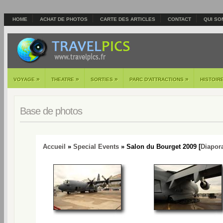
HOME
ACHAT DE PHOTOS
CARTE DES ARTICLES
CONTACT
QUI SO
»
»
»
»
VOYAGE
THEATRE
SORTIES
PARC D'ATTRACTIONS
HISTOIR
Base de photos
Accueil
»
Special Events
» Salon du Bourget 2009 [
Diapor