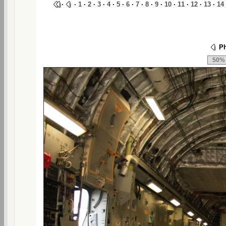
·
·
1
·
2
·
3
·
4
·
5
·
6
·
7
·
8
·
9
·
10
·
11
·
12
·
13
·
14
Ph