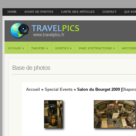
HOME
ACHAT DE PHOTOS
CARTE DES ARTICLES
CONTACT
QUI SO
»
»
»
»
VOYAGE
THEATRE
SORTIES
PARC D'ATTRACTIONS
HISTOIR
Base de photos
Accueil
»
Special Events
» Salon du Bourget 2009 [
Diapor