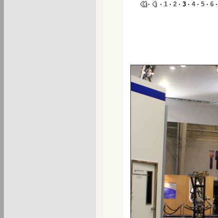
·
·
1
·
2
· 3 ·
4
·
5
·
6