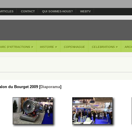
ARTICLES
CONTACT
QUI SOMMES-NOUS?
WEBTV
»
»
»
PARC D'ATTRACTIONS
HISTOIRE
COPENHAGUE
CELEBRATIONS
ARC
lon du Bourget 2009 [
Diaporama
]