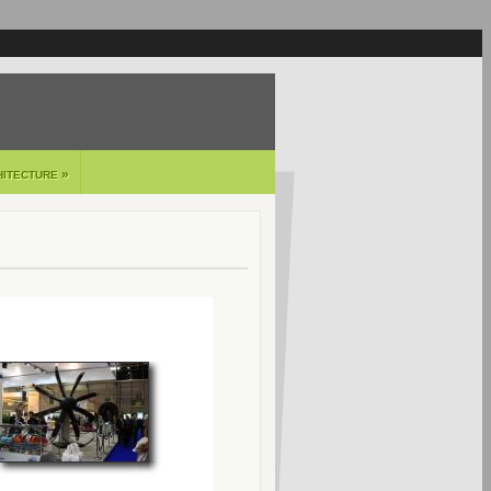
»
HITECTURE