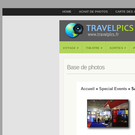
HOME
ACHAT DE PHOTOS
CARTE DES 
»
»
»
VOYAGE
THEATRE
SORTIES
Base de photos
Accueil
»
Special Events
» Sa