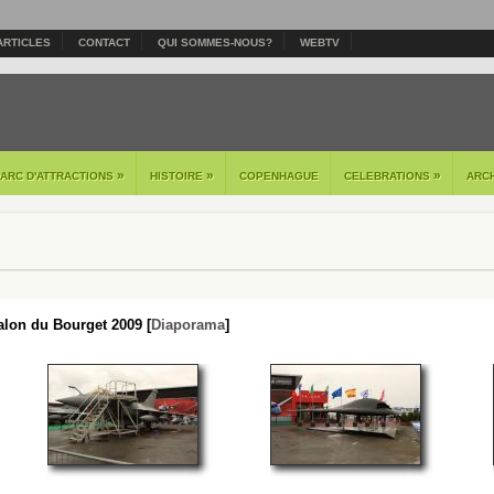
ARTICLES
CONTACT
QUI SOMMES-NOUS?
WEBTV
»
»
»
PARC D'ATTRACTIONS
HISTOIRE
COPENHAGUE
CELEBRATIONS
ARC
lon du Bourget 2009 [
Diaporama
]