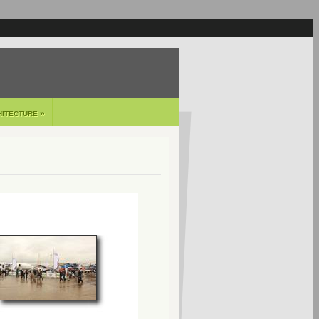
»
HITECTURE