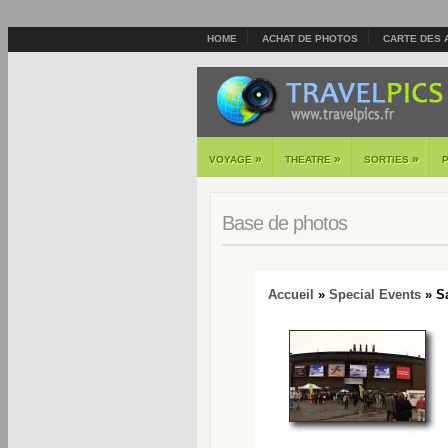
HOME
ACHAT DE PHOTOS
CARTE DES 
»
»
»
VOYAGE
THEATRE
SORTIES
Base de photos
Accueil
»
Special Events
» Sa