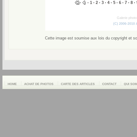
·
·
1
·
2
·
3
·
4
·
5
·
6
·
7
·
8
·
Galerie phot
(C) 2006-2010
Cette image est soumise aux lois du copyright et s
HOME
ACHAT DE PHOTOS
CARTE DES ARTICLES
CONTACT
QUI SO