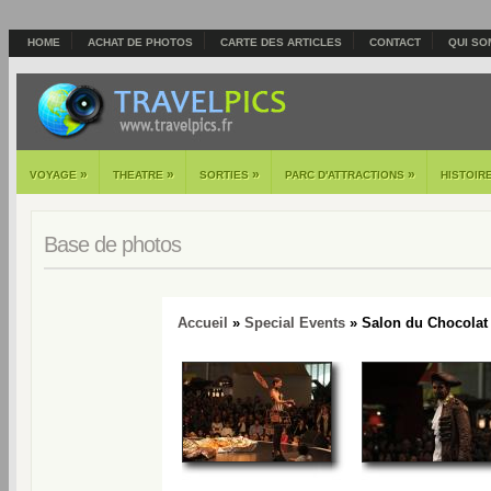
HOME
ACHAT DE PHOTOS
CARTE DES ARTICLES
CONTACT
QUI SO
»
»
»
»
VOYAGE
THEATRE
SORTIES
PARC D'ATTRACTIONS
HISTOIR
Base de photos
Accueil
»
Special Events
» Salon du Chocolat 