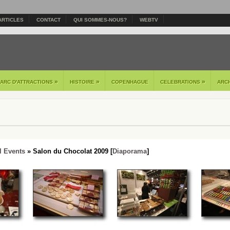
ARTICLES
CONTACT
QUI SOMMES-NOUS?
WEBTV
»
»
»
PARC D'ATTRACTIONS
HISTOIRE
COPENHAGUE
CELEBRATIONS
ARC
l Events
» Salon du Chocolat 2009 [
Diaporama
]