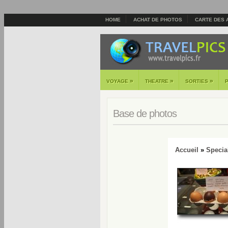
HOME
ACHAT DE PHOTOS
CARTE DES 
»
»
»
VOYAGE
THEATRE
SORTIES
Base de photos
Accueil
»
Specia