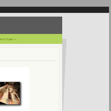
»
HITECTURE