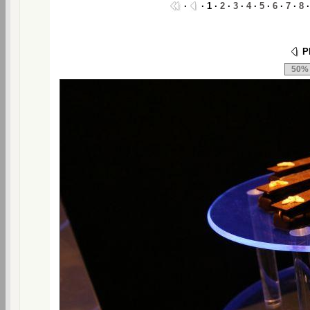
·
· 1 ·
2
·
3
·
4
·
5
·
6
·
7
·
8
Ph