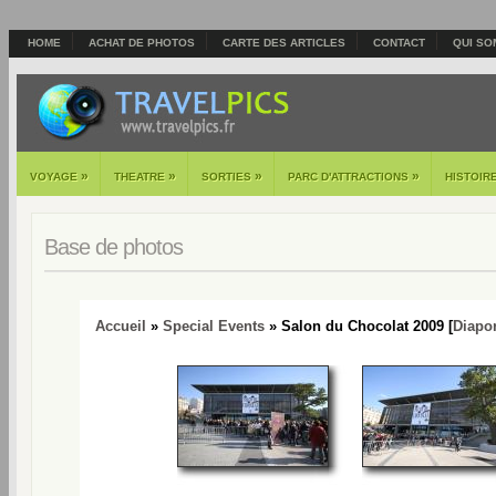
HOME
ACHAT DE PHOTOS
CARTE DES ARTICLES
CONTACT
QUI SO
»
»
»
»
VOYAGE
THEATRE
SORTIES
PARC D'ATTRACTIONS
HISTOIR
Base de photos
Accueil
»
Special Events
» Salon du Chocolat 2009 [
Diapo