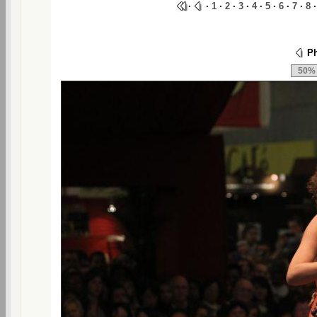
·
·
1
·
2
·
3
·
4
·
5
·
6
·
7
·
8
Ph