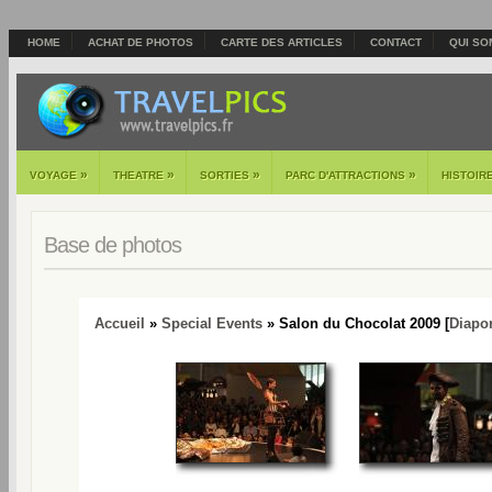
HOME
ACHAT DE PHOTOS
CARTE DES ARTICLES
CONTACT
QUI SO
»
»
»
»
VOYAGE
THEATRE
SORTIES
PARC D'ATTRACTIONS
HISTOIR
Base de photos
Accueil
»
Special Events
» Salon du Chocolat 2009 [
Diapo